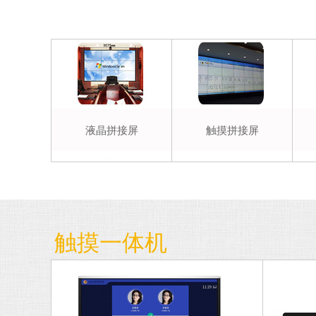
液晶拼接屏
触摸拼接屏
触摸一体机