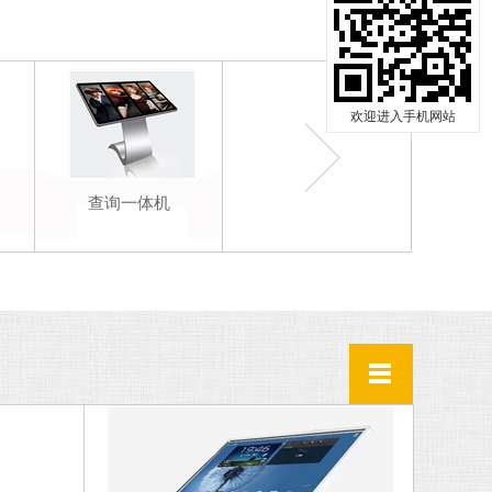
欢迎进入手机网站
查询一体机