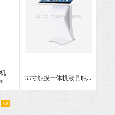
机
55寸触摸一体机液晶触...
制）
页