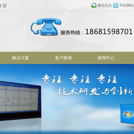
微信关注
手机网站
解决方案
客户案例
新闻中心