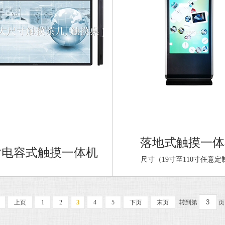
落地式触摸一体
寸电容式触摸一体机
尺寸（19寸至110寸任意定
上页
1
2
3
4
5
下页
末页
转到第